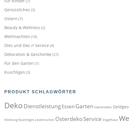
Für Kinder
(7)
Genüssliches
(3)
Ostern
(7)
Beauty & Wellness
(2)
Weihnachten
(10)
Dies und Das // Service
(4)
Dekoration & Geschenke
(27)
Für den Garten
(7)
Kuschliges
(3)
PRODUKT SCHLAGWÖRTER
Deko
Dienstleistung
Garten
Essen
Geldges
Gartendeko
We
Osterdeko
Service
Kleidung
Kuschliges
Leseknochen
Vogelhaus