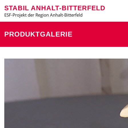
Zum
STABIL ANHALT-BITTERFELD
Inhalt
springen
ESF-Projekt der Region Anhalt-Bitterfeld
DAS PROJEKT STABIL
BLOG
PRODUKTGALERI
PRODUKTGALERIE