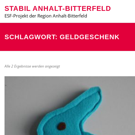
Zum
STABIL ANHALT-BITTERFELD
Inhalt
springen
ESF-Projekt der Region Anhalt-Bitterfeld
DAS PROJEKT STABIL
BLOG
PRODUKTGALERI
SCHLAGWORT:
GELDGESCHENK
N
Alle 2 Ergebnisse werden angezeigt
a
c
h
A
k
t
u
a
l
i
t