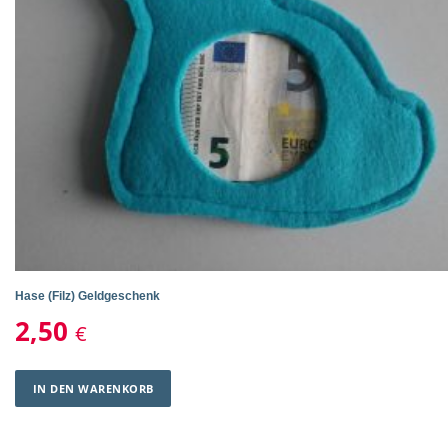
ä
t
s
o
r
t
i
e
r
t
Hase (Filz) Geldgeschenk
2,50
€
IN DEN WARENKORB