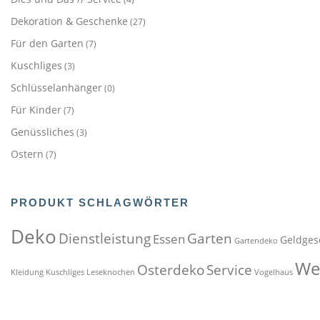
Dekoration & Geschenke
(27)
Für den Garten
(7)
Kuschliges
(3)
Schlüsselanhänger
(0)
Für Kinder
(7)
Genüssliches
(3)
Ostern
(7)
PRODUKT SCHLAGWÖRTER
Deko
Dienstleistung
Garten
Essen
Geldges
Gartendeko
We
Osterdeko
Service
Kleidung
Kuschliges
Leseknochen
Vogelhaus