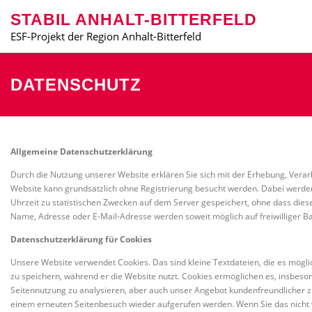
Zum
STABIL ANHALT-BITTERFELD
Inhalt
springen
ESF-Projekt der Region Anhalt-Bitterfeld
DAS PROJEKT STABIL
BLOG
PRODUKTGALERI
DATENSCHUTZ
Allgemeine Datenschutzerklärung
Durch die Nutzung unserer Website erklären Sie sich mit der Erhebung, Ve
Website kann grundsätzlich ohne Registrierung besucht werden. Dabei werd
Uhrzeit zu statistischen Zwecken auf dem Server gespeichert, ohne dass di
Name, Adresse oder E-Mail-Adresse werden soweit möglich auf freiwilliger Bas
Datenschutzerklärung für Cookies
Unsere Website verwendet Cookies. Das sind kleine Textdateien, die es mögl
zu speichern, während er die Website nutzt. Cookies ermöglichen es, insbeso
Seitennutzung zu analysieren, aber auch unser Angebot kundenfreundlicher z
einem erneuten Seitenbesuch wieder aufgerufen werden. Wenn Sie das nicht w