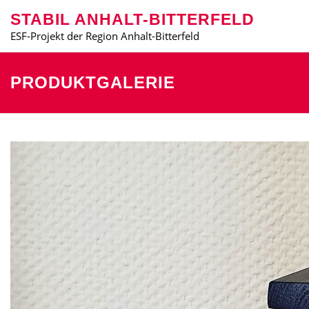
Zum
STABIL ANHALT-BITTERFELD
Inhalt
springen
ESF-Projekt der Region Anhalt-Bitterfeld
DAS PROJEKT STABIL
BLOG
PRODUKTGALERI
PRODUKTGALERIE