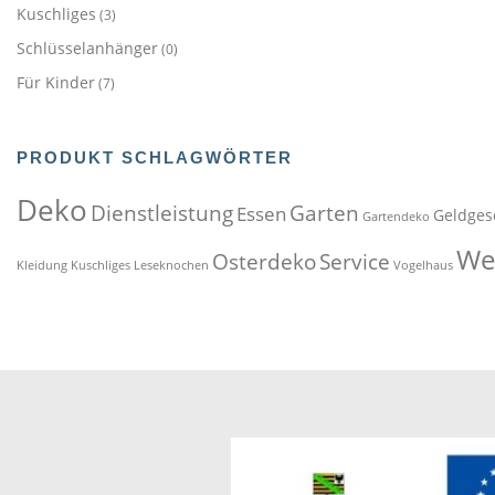
Kuschliges
(3)
Schlüsselanhänger
(0)
Für Kinder
(7)
PRODUKT SCHLAGWÖRTER
Deko
Dienstleistung
Garten
Essen
Geldges
Gartendeko
We
Osterdeko
Service
Kleidung
Kuschliges
Leseknochen
Vogelhaus